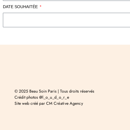
DATE SOUHAITÉE
© 2025 Beau Soin Paris | Tous droits réservés
Crédit photos
@l_o_u_d_o_r_e
Site web créé par
CM Créative Agency