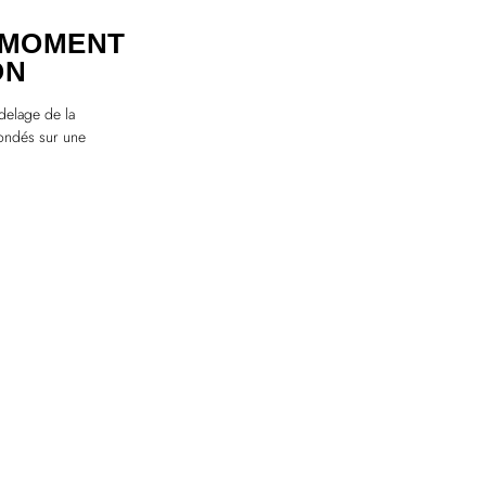
 MOMENT
ON
delage de la
fondés sur une