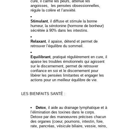
cure, il calme les peurs, atténue les
angoisses,
les pensées obsessionnelles,
régule la colère et l’anxiété.
Stimulant
, il diffuse et stimule la bonne
humeur, la sérotonine (hormone de bonheur)
sécrétée à 90% dans les intestins.
Relaxant
, il apaise, détend et permet de
retrouver l’équilibre du sommeil.
Equilibrant
, pratiqué régulièrement en cure, il
apaise les troubles émotionnels qui agissent
sur le discernement, permet de retrouver
confiance en soi et le discernement pour
libérer les pensées limitantes et engager les
actions pour un meilleur équilibre de vie.
LES BIENFAITS SANTÉ :
Detox
, il aide au drainage lymphatique et à
l’élimination des toxines dans le corps.
Detoxe par des manoeuvres précises chacun
des organes (coeur, poumons, intestin, foie,
rate, pancréas, vésicule biliaire, vessie, reins,