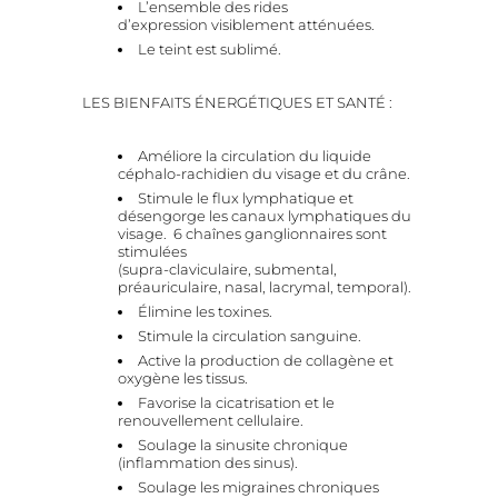
L’ensemble des rides
d’expression
visiblement atténuées.
Le teint est sublimé.
LES BIENFAITS ÉNERGÉTIQUES ET SANTÉ :
Améliore la circulation du liquide
céphalo-rachidien du visage et du crâne.
Stimule le flux lymphatique et
désengorge les canaux lymphatiques du
visage. 6 chaînes ganglionnaires sont
stimulées
(supra-claviculaire, submental,
préauriculaire, nasal, lacrymal, temporal).
Élimine les toxines.
Stimule la circulation sanguine.
Active la production de collagène et
oxygène les tissus.
Favorise la cicatrisation et le
renouvellement cellulaire.
Soulage la sinusite chronique
(inflammation des sinus).
Soulage les migraines chroniques